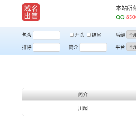
本站所
QQ
包含
开头
结尾
后缀
排除
简介
平台
简介
川超