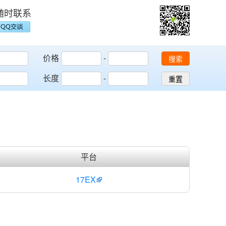
随时联系
价格
-
搜索
长度
-
重置
平台
17EX