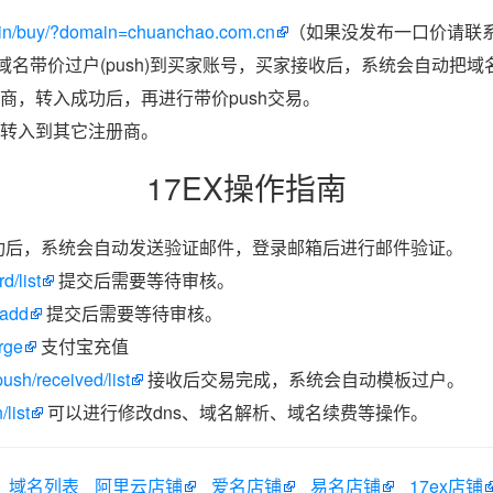
ain/buy/?domain=chuanchao.com.cn
（如果没发布一口价请联系
把域名带价过户(push)到买家账号，买家接收后，系统会自动把
商，转入成功后，再进行带价push交易。
转入到其它注册商。
17EX操作指南
功后，系统会自动发送验证邮件，登录邮箱后进行邮件验证。
d/list
提交后需要等待审核。
/add
提交后需要等待审核。
rge
支付宝充值
ush/received/list
接收后交易完成，系统会自动模板过户。
list
可以进行修改dns、域名解析、域名续费等操作。
域名列表
阿里云店铺
爱名店铺
易名店铺
17ex店铺